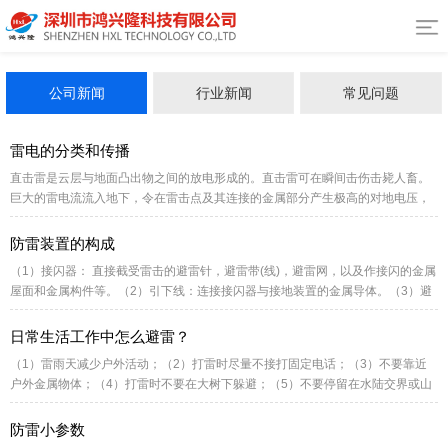
公司新闻
行业新闻
常见问题
雷电的分类和传播
直击雷是云层与地面凸出物之间的放电形成的。直击雷可在瞬间击伤击毙人畜。
巨大的雷电流流入地下，令在雷击点及其连接的金属部分产生极高的对地电压，
可能直接导致接触电压或跨步电压的触电事故。另外，直击雷的巨大的雷电流通
过被雷击物，在极短的时间内转换成大量的热能，造成易燃物品的燃烧或造成金
防雷装置的构成
属熔化飞溅而引起火灾。
（1）接闪器： 直接截受雷击的避雷针，避雷带(线)，避雷网，以及作接闪的金属
屋面和金属构件等。（2）引下线：连接接闪器与接地装置的金属导体。（3）避
雷器：是一种能释放过电压能量限制过电压幅值的保护设备。使用时将避雷器安
装在被保护设备附近，与被保护设备并联。在正常情况下避雷器不导通（最多只
日常生活工作中怎么避雷？
流过微安级的泄漏电流）。
（1）雷雨天减少户外活动；（2）打雷时尽量不接打固定电话；（3）不要靠近
户外金属物体；（4）打雷时不要在大树下躲避；（5）不要停留在水陆交界或山
坡与平过渡地带；（6）不要用未作任何接地处理的太阳能热水器淋浴；（7）不
要靠近金属门窗，尤其是住户在15米高以上的楼房；（8）关闭家用电器电源
防雷小参数
（有SPD保护和良好接地系统的除外）；（9）购置不动产，如房屋等类固定资