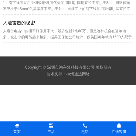
1）引下线宜采用圆钢或扁钢,宜优先采用圆钢, 圆钢直径不应小于8mm.扁钢截面
产，应查看是否具有防雷验收合格证；（10）
不应小于48mm^2,其厚度不应小于4mm.当烟囱上的引下线采用圆钢时,其直径不
应小于12mmi采用扁钢时,其截面不应小于100mm^2,厚度不应小于4mm. 2）水平
接地和垂直接地。3）建筑物防雷有外部防雷保护和内部防雷保护及浪涌保护。
人遭雷击的秘密
4）避雷针宜采用圆钢或焊接钢管制成，其直径不应小于下列数值
人遭雷电击中的概率好像并不大，最多也就1比60万，但是这种机会在逐年增
多，被击中的可能越来越多。据美国保险公司统计，仅美国每年就有1500人死于
雷击。有时候雷电还确确实实有几分像活物，避雷针也奈何不了它。每当传统的
途径被堵死，它还会从地底下迂回而上接近目标。
Copyright © 深圳市鸿兴隆科技有限公司 版权所有
技术支持：
神州通达网络
首页
产品
电话
在线客服