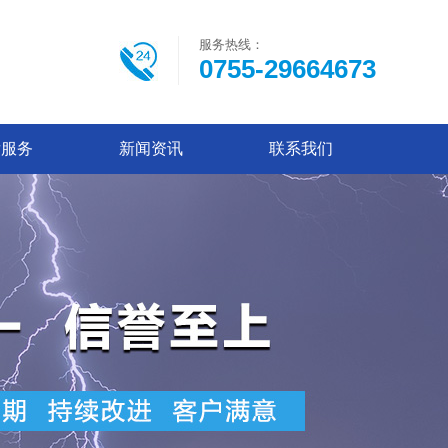
服务热线：
0755-29664673
后服务
新闻资讯
联系我们