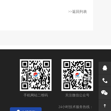
>>返回列表
手机网站二维码
关注微信公众号
24小时技术服务热线：