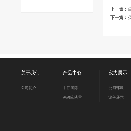
上一篇：
下一篇：
关于我们
产品中心
实力展示
公司简介
中鹏国际
公司环境
鸿兴隆防雷
设备展示