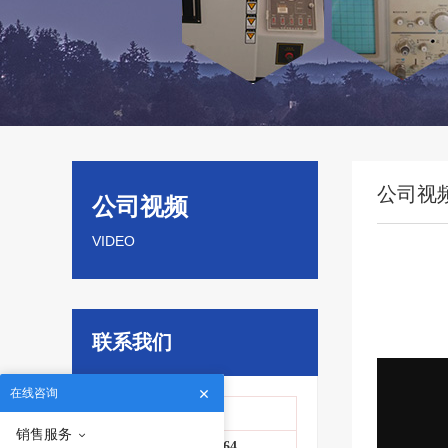
公司视
公司视频
VIDEO
联系我们
在线咨询
联系人
朱 东 红
销售服务
手 机
13509676464