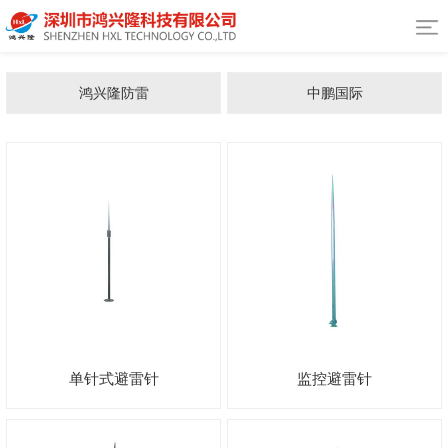
鸿兴隆防雷
中鹏国际
单针式避雷针
监控避雷针