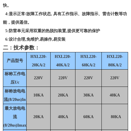
快。
4:显示正常/故障工作状态, 具有工作指示、故障指示、雷击计数等功
能，提供遥信。
5:防雷单元采用双重的热脱扣装置,提供更可靠的保护
6:设计合理,免维护,易操作,易安装
二：技术参数：
HXL220-
HXL220-
HXL220-
HXL220-
产品型号
20KA/2
40KA/2
60KA/2
80KA/2
标称工作电
220V
220V
220V
220V
压Uc
标称放电电
10KA
20KA
30KA
40KA
流(8/20us)In
最大放电电
流
20KA
40KA
60KA
80KA
(8/20us)Imax