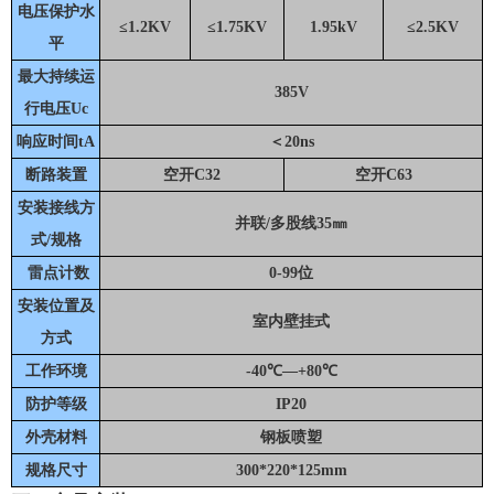
电压保护水
≤1.2KV
≤1.75KV
1.95kV
≤2.5KV
平
最大持续运
385V
行电压Uc
响应时间tA
＜20ns
断路装置
空开C32
空开C63
安装接线方
并联/多股线35㎜
式/规格
雷点计数
0-99位
安装位置及
室内壁挂式
方式
工作环境
-40℃—+80℃
防护等级
IP20
外壳材料
钢板喷塑
规格尺寸
300*220*125mm